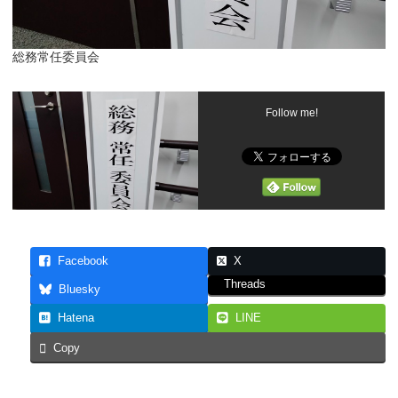
総務常任委員会
Follow me!
Facebook
X
Threads
Bluesky
Hatena
LINE
Copy