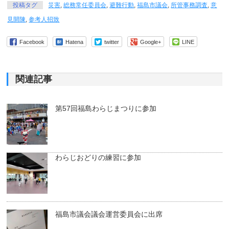
投稿タグ
災害
,
総務常任委員会
,
避難行動
,
福島市議会
,
所管事務調査
,
意
見開陳
,
参考人招致
Facebook
Hatena
twitter
Google+
LINE
関連記事
第57回福島わらじまつりに参加
わらじおどりの練習に参加
福島市議会議会運営委員会に出席