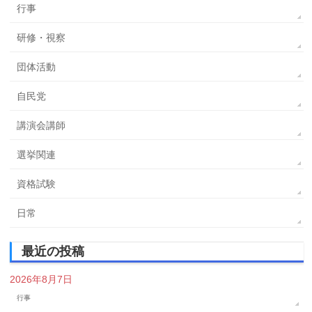
行事
研修・視察
団体活動
自民党
講演会講師
選挙関連
資格試験
日常
最近の投稿
2026年8月7日
行事