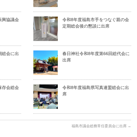
振興協議会
令和8年度福島市手をつなぐ親の会
定期総会後の懇談に出席
期総会に出
春日神社令和8年度第66回総代会に
出席
保存会総会
令和8年度福島県写真連盟総会に出
席
福島市議会総務常任委員会に出席
→