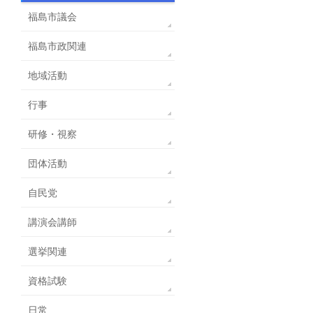
福島市議会
福島市政関連
地域活動
行事
研修・視察
団体活動
自民党
講演会講師
選挙関連
資格試験
日常