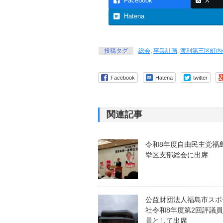
Facebook
X
Hatena
投稿タグ
総会
,
事業計画
,
渡利第三区町内
Facebook
Hatena
twitter
関連記事
令和8年度自由民主党福
挙区支部総会に出席
公益財団法人福島市スポ
社令和8年度第2回評議
員として出席