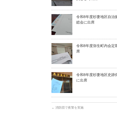
令和8年度杉妻地区自治
総会に出席
令和8年度弥生町内会定
席
令和8年度杉妻地区史跡
に出席
←
消防団で夜警を実施