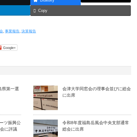
Bluesky
Copy
会
,
事業報告
,
決算報告
Google+
島県第一選
会津大学同窓会の理事会並びに総会
に出席
ーツ振興公
令和8年度福島岳風会中央支部通常
員会に評議
総会に出席