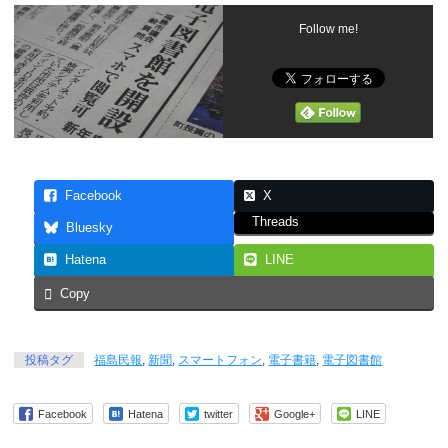
Follow me!
Facebook
X
Threads
Bluesky
Hatena
LINE
Copy
投稿タグ
福島民報
,
新聞
,
スマートフォン
,
電子書籍
,
電子図書館
Facebook
Hatena
twitter
Google+
LINE