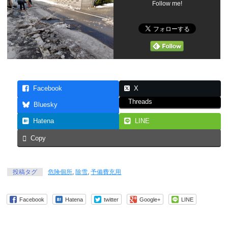
Follow me!
Facebook
X
Threads
Bluesky
Hatena
LINE
Copy
投稿タグ
危険個所
,
除雪
,
予備費充用
Facebook
Hatena
twitter
Google+
LINE