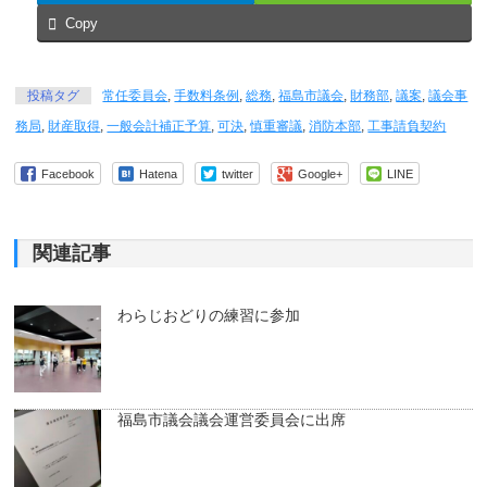
Copy
投稿タグ
常任委員会
,
手数料条例
,
総務
,
福島市議会
,
財務部
,
議案
,
議会事
務局
,
財産取得
,
一般会計補正予算
,
可決
,
慎重審議
,
消防本部
,
工事請負契約
Facebook
Hatena
twitter
Google+
LINE
関連記事
わらじおどりの練習に参加
福島市議会議会運営委員会に出席