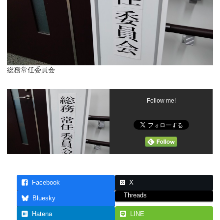
総務常任委員会
Follow me!
Facebook
X
Threads
Bluesky
Hatena
LINE