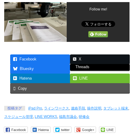
Follow me!
Facebook
X
Threads
Bluesky
Hatena
LINE
Copy
投稿タグ
iPad Pro
,
ラインワークス
,
連絡手段
,
操作説明
,
タブレット端末
,
スケジュール管理
,
LINE WORKS
,
福島市議会
,
研修会
Facebook
Hatena
twitter
Google+
LINE