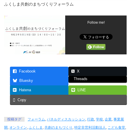
ふくしま共創のまちづくりフォーラム
Follow me!
Facebook
X
Threads
Bluesky
Hatena
LINE
Copy
投稿タグ
フォーラム
,
パネルディスカッション
,
行政
,
学校
,
企業
,
事業展
開
,
オンライン
,
ふくしま
,
共創のまちづくり
,
特定非営利活動法人
,
こども食堂
,