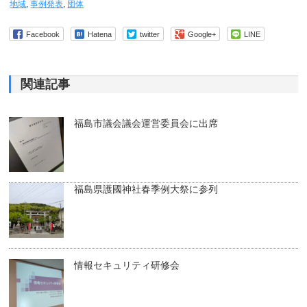
地域
,
事例発表
,
団体
Facebook
Hatena
twitter
Google+
LINE
関連記事
福島市議会議会運営委員会に出席
福島県護國神社春季例大祭に参列
情報セキュリティ研修会