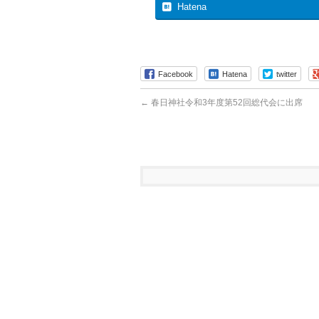
Hatena
Facebook
Hatena
twitter
←
春日神社令和3年度第52回総代会に出席