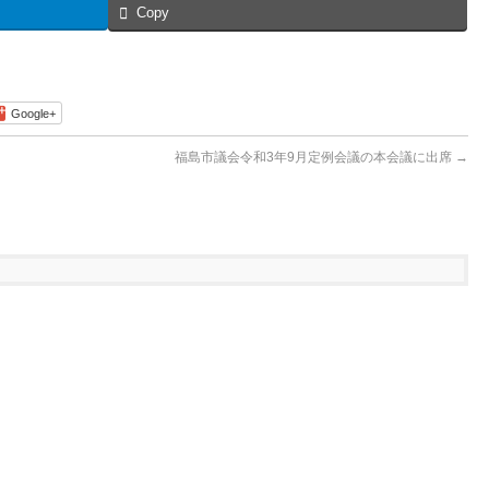
Copy
Google+
福島市議会令和3年9月定例会議の本会議に出席
→