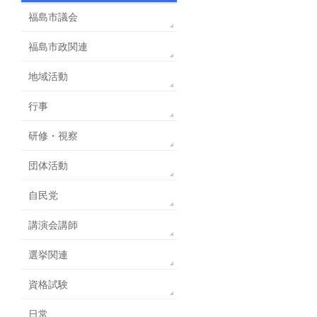
福島市議会
福島市政関連
地域活動
行事
研修・視察
団体活動
自民党
講演会講師
選挙関連
資格試験
日常