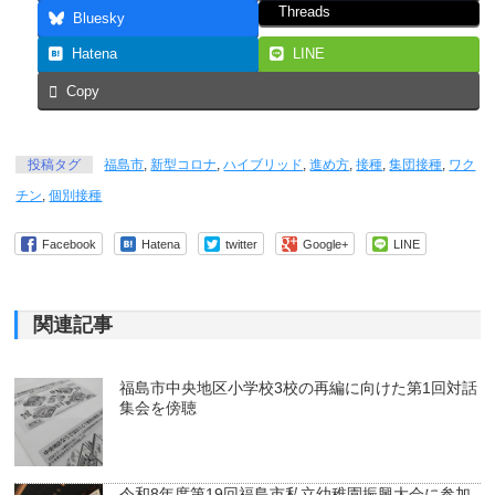
Threads
Bluesky
Hatena
LINE
Copy
投稿タグ
福島市
,
新型コロナ
,
ハイブリッド
,
進め方
,
接種
,
集団接種
,
ワク
チン
,
個別接種
Facebook
Hatena
twitter
Google+
LINE
関連記事
福島市中央地区小学校3校の再編に向けた第1回対話
集会を傍聴
令和8年度第19回福島市私立幼稚園振興大会に参加