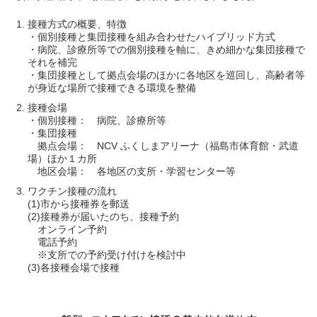
接種方式の概要、特徴
・個別接種と集団接種を組み合わせたハイブリッド方式
・病院、診療所等での個別接種を軸に、きめ細かな集団接種で
それを補完
・集団接種として拠点会場のほかに各地区を巡回し、高齢者等
が身近な場所で接種できる環境を整備
接種会場
・個別接種： 病院、診療所等
・集団接種
拠点会場： NCV ふくしまアリーナ（福島市体育館・武道
場）ほか１カ所
地区会場： 各地区の支所・学習センター等
ワクチン接種の流れ
(1)市から接種券を郵送
(2)接種券が届いたのち、接種予約
オンライン予約
電話予約
※支所での予約受け付けを検討中
(3)各接種会場で接種