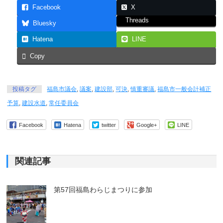
Facebook
X
Threads
Bluesky
Hatena
LINE
Copy
投稿タグ
福島市議会
,
議案
,
建設部
,
可決
,
慎重審議
,
福島市一般会計補正
予算
,
建設水道
,
常任委員会
Facebook
Hatena
twitter
Google+
LINE
関連記事
第57回福島わらじまつりに参加