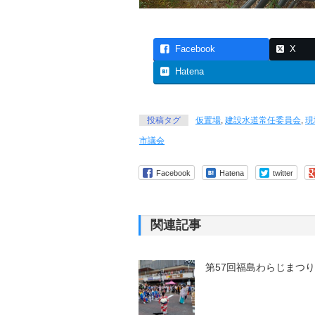
Facebook
X
Hatena
投稿タグ
仮置場
,
建設水道常任委員会
,
現
市議会
Facebook
Hatena
twitter
関連記事
第57回福島わらじまつ