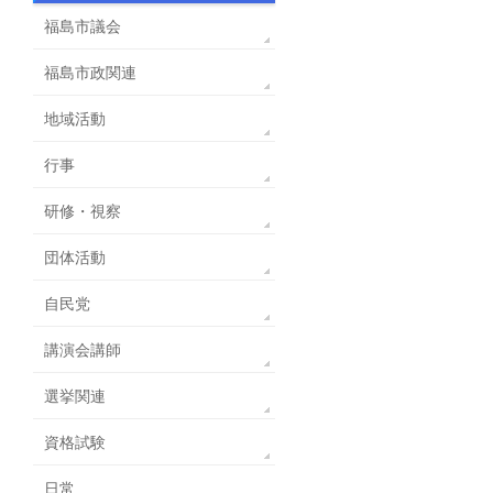
福島市議会
福島市政関連
地域活動
行事
研修・視察
団体活動
自民党
講演会講師
選挙関連
資格試験
日常