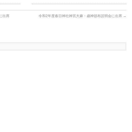
に出席
令和2年度春日神社神宮大麻・歳神頒布説明会に出席
→