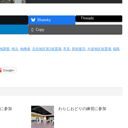
Threads
Bluesky
Copy
地調査
,
地元
,
地権者
,
北信地区第2仮置場
,
意見
,
原状復旧
,
大波地区仮置場
,
福島
Google+
りに参加
わらじおどりの練習に参加