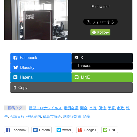
Follow me!
Facebook
X
Threads
Bluesky
Hatena
LINE
Copy
投稿タグ
新型コロナウイルス
,
定例会議
,
開会
,
市長
,
所信
,
予算
,
市政
,
報
告
,
会議日程
,
傍聴案内
,
福島市議会
,
感染症対策
,
議案
Facebook
Hatena
twitter
Google+
LINE