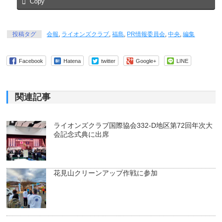
Copy
投稿タグ
会報
,
ライオンズクラブ
,
福島
,
PR情報委員会
,
中央
,
編集
Facebook
Hatena
twitter
Google+
LINE
関連記事
ライオンズクラブ国際協会332-D地区第72回年次大
会記念式典に出席
花見山クリーンアップ作戦に参加