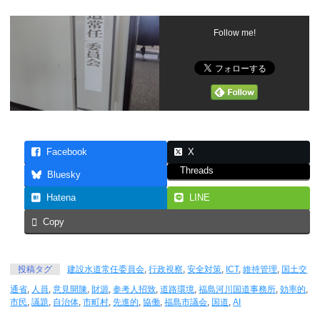
Follow me!
Facebook
X
Threads
Bluesky
Hatena
LINE
Copy
投稿タグ
建設水道常任委員会
,
行政視察
,
安全対策
,
ICT
,
維持管理
,
国土交
通省
,
人員
,
意見開陳
,
財源
,
参考人招致
,
道路環境
,
福島河川国道事務所
,
効率的
,
市民
,
議題
,
自治体
,
市町村
,
先進的
,
協働
,
福島市議会
,
国道
,
AI