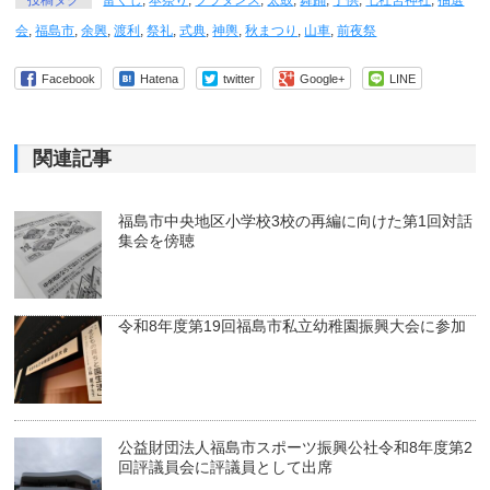
投稿タグ
富くじ
,
本祭り
,
フラダンス
,
太鼓
,
舞踊
,
子供
,
七社宮神社
,
抽選
会
,
福島市
,
余興
,
渡利
,
祭礼
,
式典
,
神輿
,
秋まつり
,
山車
,
前夜祭
Facebook
Hatena
twitter
Google+
LINE
関連記事
福島市中央地区小学校3校の再編に向けた第1回対話
集会を傍聴
令和8年度第19回福島市私立幼稚園振興大会に参加
公益財団法人福島市スポーツ振興公社令和8年度第2
回評議員会に評議員として出席