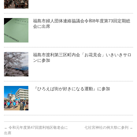
福島市婦人団体連絡協議会令和8年度第73回定期総
会に出席
福島市渡利第三区町内会「お花見会」いきいきサロ
ンに参加
『ひろえば街が好きになる運動』に参加
←
令和元年度第47回渡利地区敬老会に
七社宮神社の例大祭に参列
→
出席