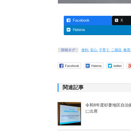
Facebook
X
Hatena
投稿タグ
便利
,
安心
,
子育て
,
二期目
,
教育
Facebook
Hatena
twitter
関連記事
令和8年度杉妻地区自治
に出席