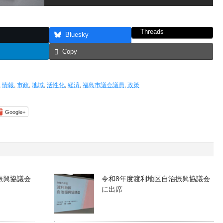
Threads
Bluesky
Copy
,
情報
,
市政
,
地域
,
活性化
,
経済
,
福島市議会議員
,
政策
Google+
振興協議会
令和8年度渡利地区自治振興協議会
に出席