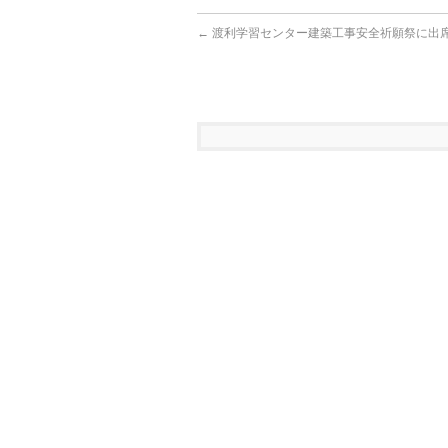
←
渡利学習センター建築工事安全祈願祭に出