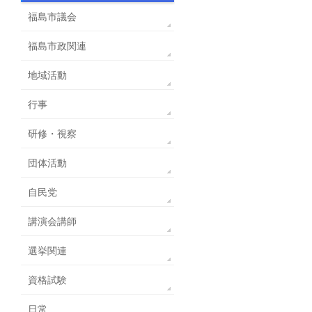
福島市議会
福島市政関連
地域活動
行事
研修・視察
団体活動
自民党
講演会講師
選挙関連
資格試験
日常