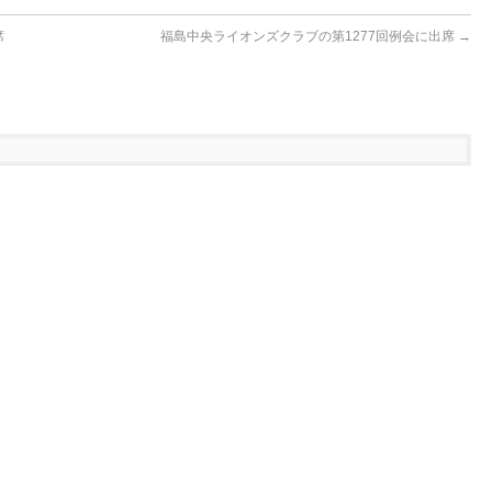
席
福島中央ライオンズクラブの第1277回例会に出席
→