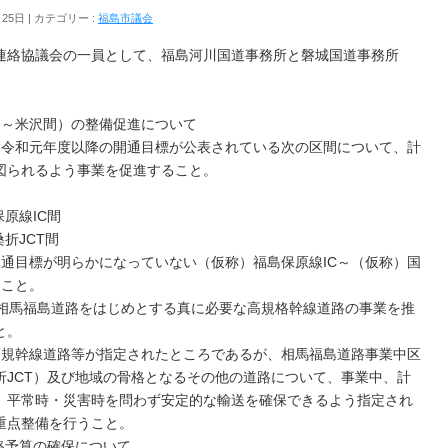
月25日
カテゴリー :
福島市議会
連絡協議会の一員として、福島河川国道事務所と磐城国道事務所
島～米沢間）の整備促進について
、令和元年度以降の開通目標が公表されている次の区間について、計
図られるよう事業を促進すること。
原線IC間
JCT間
開通目標が明らかになっていない（仮称）福島保原線IC～（仮称）国
ること。
、相馬福島道路をはじめとする真に必要な高規格幹線道路の事業を推
と。
高規幹線道路等が指定されたところであるが、相馬福島道路事業中区
桑折JCT）及び地域の骨格となるその他の道路について、事業中、計
、平常時・災害時を問わず安定的な輸送を確保できるよう指定され
重点整備を行うこと。
道路予算の確保について