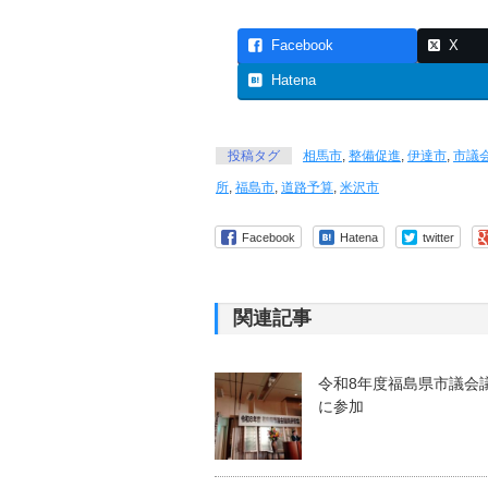
Facebook
X
Hatena
投稿タグ
相馬市
,
整備促進
,
伊達市
,
市議
所
,
福島市
,
道路予算
,
米沢市
Facebook
Hatena
twitter
関連記事
令和8年度福島県市議会
に参加