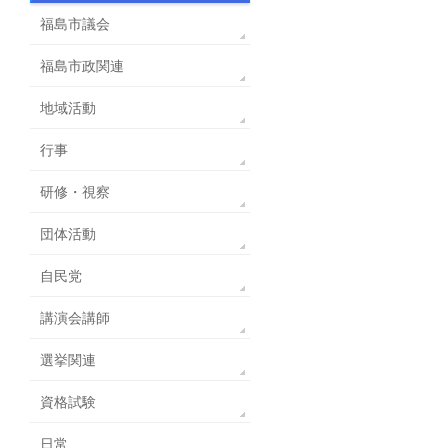
福島市議会
福島市政関連
地域活動
行事
研修・視察
団体活動
自民党
講演会講師
選挙関連
資格試験
日常