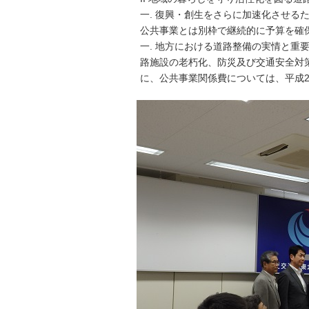
一. 復興・創生をさらに加速化させる
公共事業とは別枠で継続的に予算を確
一. 地方における道路整備の実情と重
路施設の老朽化、防災及び交通安全対
に、公共事業関係費については、平成