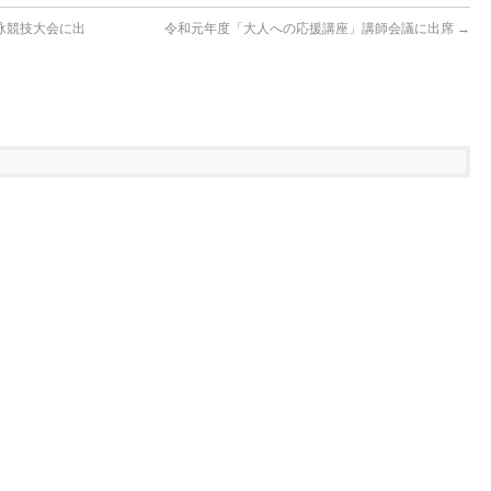
泳競技大会に出
令和元年度「大人への応援講座」講師会議に出席
→