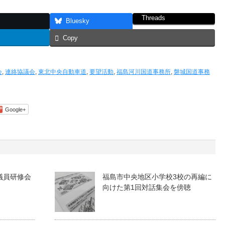
Threads
Bluesky
Copy
会
,
連絡協議会
,
東北中央自動車道
,
要望活動
,
福島河川国道事務所
,
磐城国道事務
Google+
議員研修会
福島市中央地区小学校3校の再編に
向けた第1回対話集会を傍聴