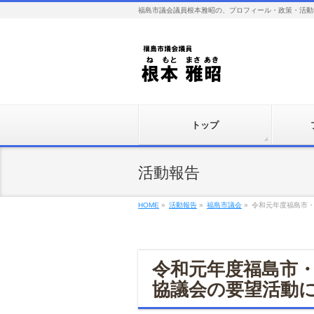
福島市議会議員根本雅昭の、プロフィール・政策・活動
トップ
活動報告
HOME
»
活動報告
»
福島市議会
»
令和元年度福島市
令和元年度福島市
協議会の要望活動