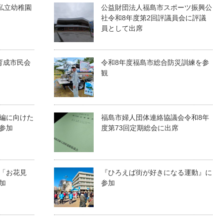
私立幼稚園
公益財団法人福島市スポーツ振興公
社令和8年度第2回評議員会に評議
員として出席
育成市民会
令和8年度福島市総合防災訓練を参
観
編に向けた
福島市婦人団体連絡協議会令和8年
参加
度第73回定期総会に出席
「お花見
『ひろえば街が好きになる運動』に
加
参加