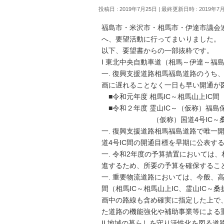
投稿日 : 2019年7月25日
最終更新日時 : 2019年7
福島市・米沢市・相馬市・伊達市議会
へ、要望活動に行ってまいりました。
以下、要望書からの一部抜粋です。
I 東北中央自動車道（相馬～伊達～福
一. 復興支援道路相馬福島道路のうち
画に遅れることなく一日も早い開通が
■令和元年度 相馬IC～相馬山上IC間
■令和２年度 霊山IC～（仮称）福島保
（仮称）国道4号IC～桑折
一. 復興支援道路相馬福島道路で唯一
道4号IC間の開通目標を早期に公表す
一. 令和2年度の予算措置においては
進するため、所要の予算を確保するこ
一. 重要物流道路においては、今般、
間（相馬IC～相馬山上IC、霊山IC～
画中の路線も含め確実に指定した上で
た道路の機能強化や補助事業等による
II 地域の暮らしを守り活性化を図る