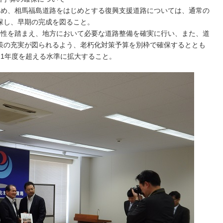
ため、相馬福島道路をはじめとする復興支援道路については、通常の
保し、早期の完成を図ること。
要性を踏まえ、地方において必要な道路整備を確実に行い、また、道
策の充実が図られるよう、老朽化対策予算を別枠で確保するととも
21年度を超える水準に拡大すること。