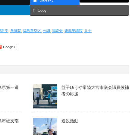
Bluesky
Copy
部科学
,
参議院
,
福島選挙区
,
公認
,
演説会
,
総裁衆議院
,
弁士
Google+
島県第一選
益子ゆうや常陸大宮市議会議員候補
者の応援
島市総支部
遊説活動