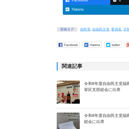
Facebook
X
Hatena
投稿タグ
自民党
,
自由民主党
,
委員長
,
文
Facebook
Hatena
twitter
関連記事
令和8年度自由民主党福
挙区支部総会に出席
令和8年度自由民主党福
総会に出席