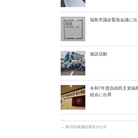
福島市議会緊急会議に出
遊説活動
令和7年度自由民主党福
総会に出席
←
第25回参議院選挙が公示