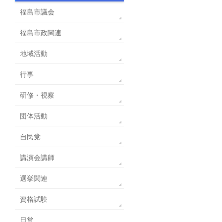
福島市議会
福島市政関連
地域活動
行事
研修・視察
団体活動
自民党
講演会講師
選挙関連
資格試験
日常