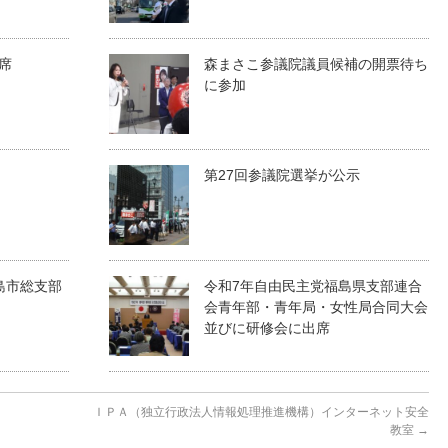
席
森まさこ参議院議員候補の開票待ち
に参加
第27回参議院選挙が公示
島市総支部
令和7年自由民主党福島県支部連合
会青年部・青年局・女性局合同大会
並びに研修会に出席
ＩＰＡ（独立行政法人情報処理推進機構）インターネット安全
教室
→