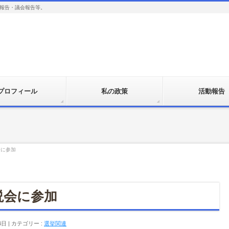
報告・議会報告等。
プロフィール
私の政策
活動報告
会に参加
説会に参加
4日
カテゴリー :
選挙関連