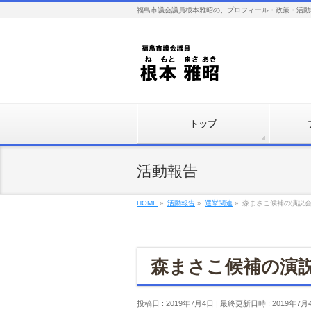
福島市議会議員根本雅昭の、プロフィール・政策・活動
トップ
活動報告
HOME
»
活動報告
»
選挙関連
»
森まさこ候補の演説
森まさこ候補の演
投稿日 : 2019年7月4日
最終更新日時 : 2019年7月