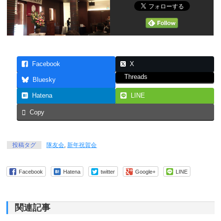
Facebook
X
Threads
Bluesky
Hatena
LINE
Copy
投稿タグ
隊友会
,
新年祝賀会
Facebook
Hatena
twitter
Google+
LINE
関連記事