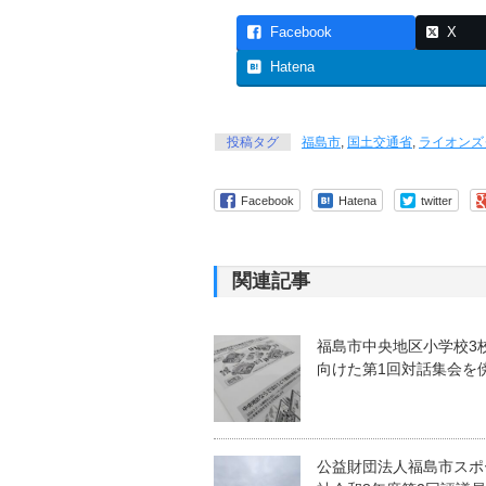
Facebook
X
Hatena
投稿タグ
福島市
,
国土交通省
,
ライオンズ
Facebook
Hatena
twitter
関連記事
福島市中央地区小学校3
向けた第1回対話集会を
公益財団法人福島市スポ