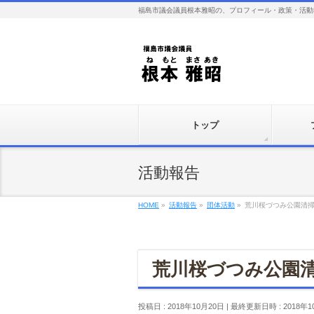
福島市議会議員根本雅昭の、プロフィール・政策・活動
トップ
活動報告
HOME
»
活動報告
»
団体活動
»
荒川桜づつみ公園清
荒川桜づつみ公園
投稿日 : 2018年10月20日
最終更新日時 : 2018年1