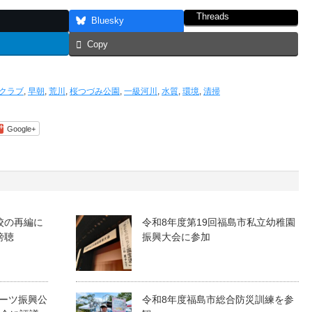
Threads
Bluesky
Copy
クラブ
,
早朝
,
荒川
,
桜つづみ公園
,
一級河川
,
水質
,
環境
,
清掃
Google+
校の再編に
令和8年度第19回福島市私立幼稚園
傍聴
振興大会に参加
ーツ振興公
令和8年度福島市総合防災訓練を参