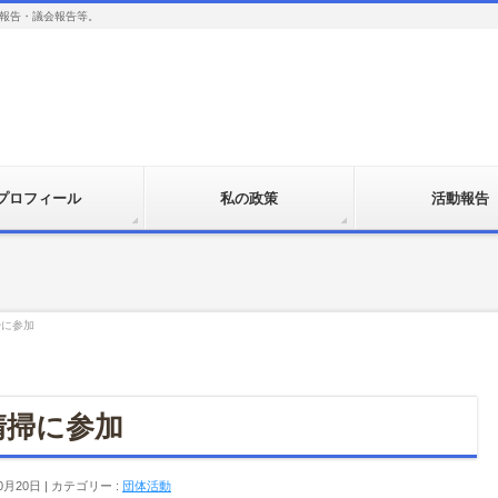
報告・議会報告等。
プロフィール
私の政策
活動報告
掃に参加
清掃に参加
0月20日
カテゴリー :
団体活動