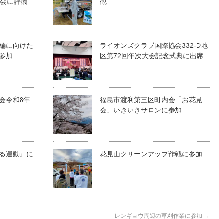
員会に評議
観
編に向けた
ライオンズクラブ国際協会332-D地
参加
区第72回年次大会記念式典に出席
会令和8年
福島市渡利第三区町内会「お花見
会」いきいきサロンに参加
る運動』に
花見山クリーンアップ作戦に参加
レンギョウ周辺の草刈作業に参加
→