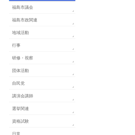
福島市議会
福島市政関連
地域活動
行事
研修・視察
団体活動
自民党
講演会講師
選挙関連
資格試験
日常