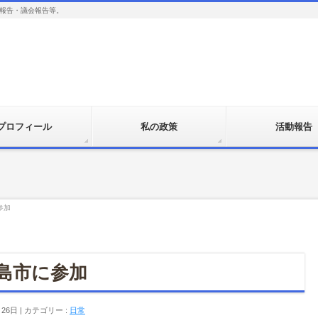
報告・議会報告等。
プロフィール
私の政策
活動報告
参加
福島市に参加
月26日
カテゴリー :
日常