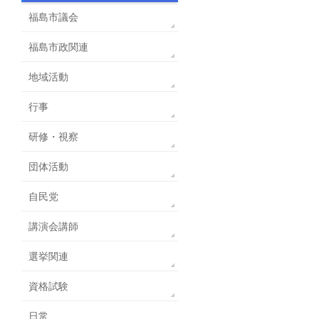
福島市議会
福島市政関連
地域活動
行事
研修・視察
団体活動
自民党
講演会講師
選挙関連
資格試験
日常