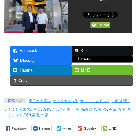
Facebook
X
Threads
Bluesky
Hatena
LINE
Copy
投稿タグ
東日本大震災
,
ヤノベケンジ氏
,
サン・チャイルド
,
一般財団法
人ふくしま未来研究会
,
寄贈
,
こむこむ館
,
再生
,
除幕式
,
復興
,
夢
,
勇気
,
希望
,
モ
ニュメント
,
現代美術
,
作家
Facebook
Hatena
twitter
Google+
LINE