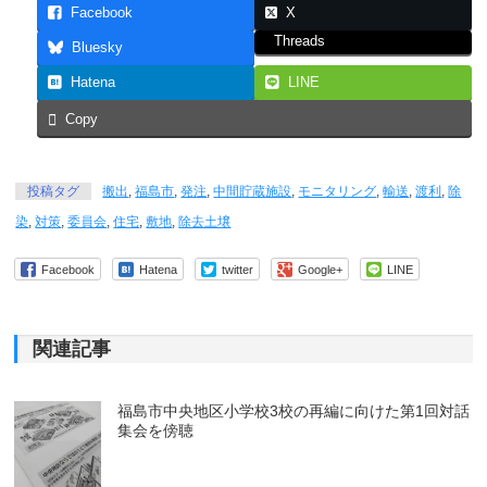
Facebook
X
Threads
Bluesky
Hatena
LINE
Copy
投稿タグ
搬出
,
福島市
,
発注
,
中間貯蔵施設
,
モニタリング
,
輸送
,
渡利
,
除
染
,
対策
,
委員会
,
住宅
,
敷地
,
除去土壌
Facebook
Hatena
twitter
Google+
LINE
関連記事
福島市中央地区小学校3校の再編に向けた第1回対話
集会を傍聴