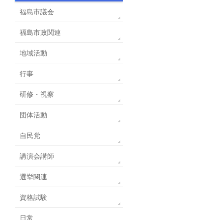
福島市議会
福島市政関連
地域活動
行事
研修・視察
団体活動
自民党
講演会講師
選挙関連
資格試験
日常