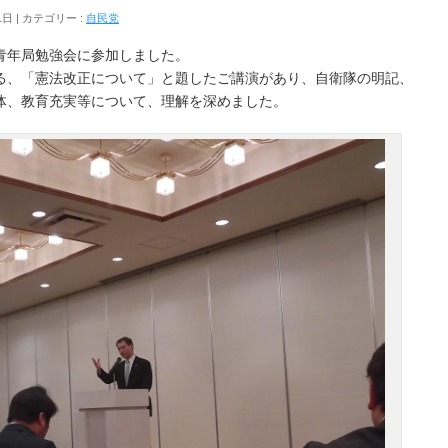
1日
カテゴリー :
自民党
青年局勉強会に参加しました。
る、「憲法改正について」と題したご講演があり、自衛隊の明記、
体、教育充実等について、理解を深めました。