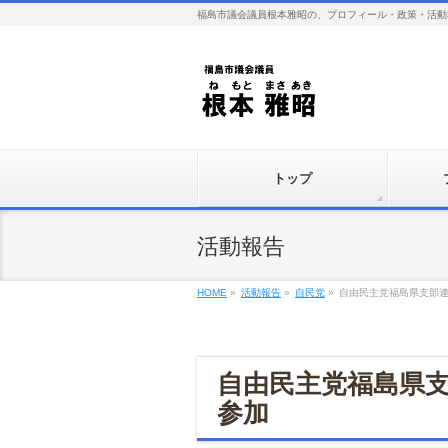
福島市議会議員根本雅昭の、プロフィール・政策・活動
トップ
活動報告
HOME
»
活動報告
»
自民党
»
自由民主党福島県支部
自由民主党福島県
参加