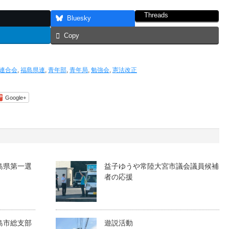
Threads
Bluesky
Copy
連合会
,
福島県連
,
青年部
,
青年局
,
勉強会
,
憲法改正
Google+
島県第一選
益子ゆうや常陸大宮市議会議員候補
者の応援
島市総支部
遊説活動