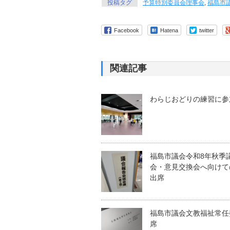
投稿タグ
予算特別委員会理事会
,
福島市
Facebook
Hatena
twitter
関連記事
わらじおどりの練習に参
福島市議会令和8年秋季
会・意見交換会へ向けて
出席
福島市議会文教福祉常任
席