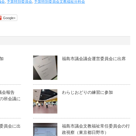
議会
,
予算特別委員会
,
予算特別委員会文教福祉分科会
Google+
加
福島市議会議会運営委員会に出席
議会報告
わらじおどりの練習に参加
の班会議に
委員会に出
福島市議会文教福祉常任委員会の行
政視察（東京都日野市）