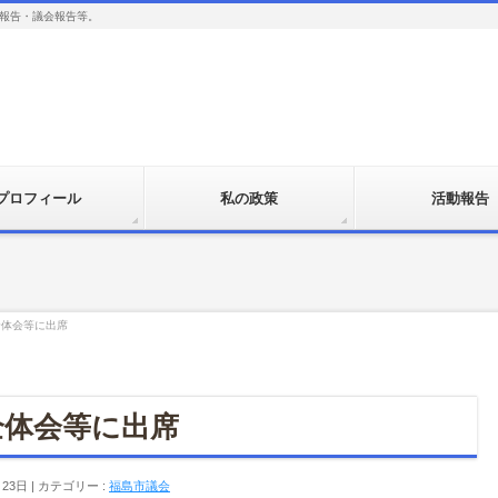
報告・議会報告等。
プロフィール
私の政策
活動報告
全体会等に出席
全体会等に出席
月23日
カテゴリー :
福島市議会