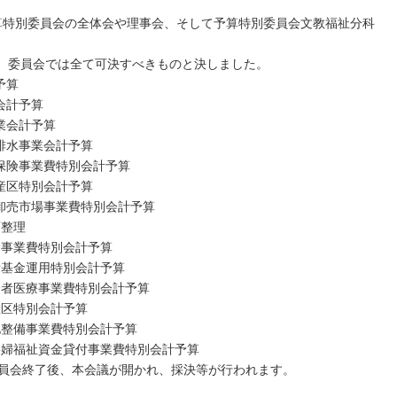
予算特別委員会の全体会や理事会、そして予算特別委員会文教福祉分科
れ、委員会では全て可決すべきものと決しました。
予算
会計予算
業会計予算
落排水事業会計予算
康保険事業費特別会計予算
財産区特別会計予算
方卸売市場事業費特別会計予算
画整理
険事業費特別会計予算
備基金運用特別会計予算
高齢者医療事業費特別会計予算
産区特別会計予算
団地整備事業費特別会計予算
子寡婦福祉資金貸付事業費特別会計予算
委員会終了後、本会議が開かれ、採決等が行われます。