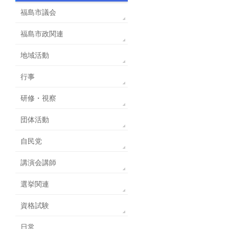
福島市議会
福島市政関連
地域活動
行事
研修・視察
団体活動
自民党
講演会講師
選挙関連
資格試験
日常